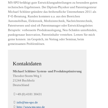
MS-SPO befähigt gute Entwicklungsabteilungen zu besonders guten
technischen Ergebnissen. Der Diplom-Physiker und Patentingenieur
Michael Schlüter gründete das freiberufliche Unternehmen 2011 als
F+E-Beratung. Kunden kommen u.a. aus den Bereichen
Automobilbau, Elektronik, Medizintechnik, Nachrichtentechnik,
Patentwesen und sind oft Patentmanager oder Entwicklungsleiter.
Beispiele: verbesserte Produktauslegung, Neu-Schäden unterbinden,
punktgenaue Innovation, Patentinhalte verstehen. Lernen Sie mich
gerne kennen: im Gespräch, im Vortrag oder Seminar, beim
gemeinsamen Problemlösen.
Kontaktdaten
Michael Schlüter System- und Produktoptimierung
Theodor-Storm-Weg
1
21244
Buchholz
Deutschland
+49 (0) 4181 30431
info@ms-spo.de
http://www.ms-spo.de