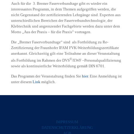
Auch für die 3. Bremer Faserverbundtage gibt es wieder ein
interessantes Programm, in dem Themen aufgegriffen werden, die
nicht Gegenstand der zertifizierenden Lehrgänge sind. Experten aus
unterschiedlichen Bereichen der Faserverbundtechnologie, der
Klebtechnik und angrenzender Fachgebiete werden dazu unter dem
Motto „Aus der Praxis – für die Praxis“ vortragen.
Die „Bremer Faserverbundtage“ sind als Fortbildung zu Re-
Zertifizierung der Fraunhofer IFAM FVK-Weiterbildungszertifikate
anerkannt. Gleichzeitig gilt eine Teilnahme an dieser Veranstaltung
©
als Fortbildung im Rahmen der DVS
/EWF –Personalqualifizierung
sowie als kontinuierliche Weiterbildung gemäß DIN 6701.
Das Programm der Veranstaltung finden Sie
hier
. Eine Anmeldung ist
unter diesem
Link
möglich.
IMPRESSUM
DATENSCHUTZERKLÄRUNG
AGB