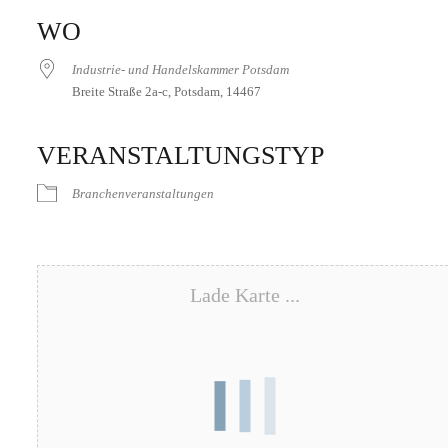
ICS herunterladen
Google Kalender
iCalendar
Office 365
Outlook Live
WO
Industrie- und Handelskammer Potsdam
Breite Straße 2a-c, Potsdam, 14467
VERANSTALTUNGSTYP
Branchenveranstaltungen
Lade Karte ...