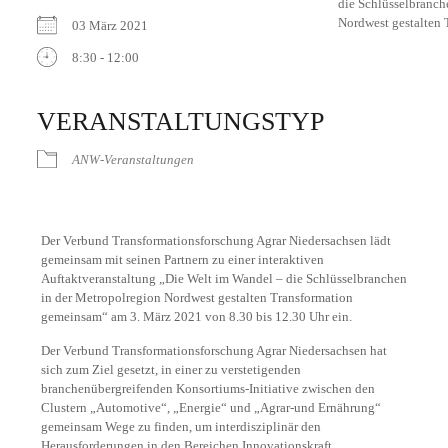
03 März 2021
8:30 - 12:00
ICS herunterladen
Google Kalender
iCalendar
Office 365
Outlook Live
VERANSTALTUNGSTYP
ANW-Veranstaltungen
Der Verbund Transformationsforschung Agrar Niedersachsen lädt
gemeinsam mit seinen Partnern zu einer interaktiven
Auftaktveranstaltung „Die Welt im Wandel – die Schlüsselbranchen
in der Metropolregion Nordwest gestalten Transformation
gemeinsam“ am 3. März 2021 von 8.30 bis 12.30 Uhr ein.
Der Verbund Transformationsforschung Agrar Niedersachsen hat
sich zum Ziel gesetzt, in einer zu verstetigenden
branchenübergreifenden Konsortiums-Initiative zwischen den
Clustern „Automotive“, „Energie“ und „Agrar-und Ernährung“
gemeinsam Wege zu finden, um interdisziplinär den
Herausforderungen in den Bereichen Innovationskraft,