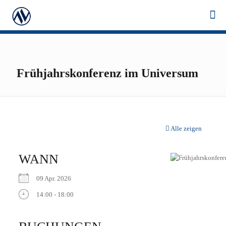
Frühjahrskonferenz im Universum
Alle zeigen
WANN
09 Apr. 2026
14:00 - 18:00
ICS herunterladen
Google Kalender
iCalendar
Office 365
Outlook Live