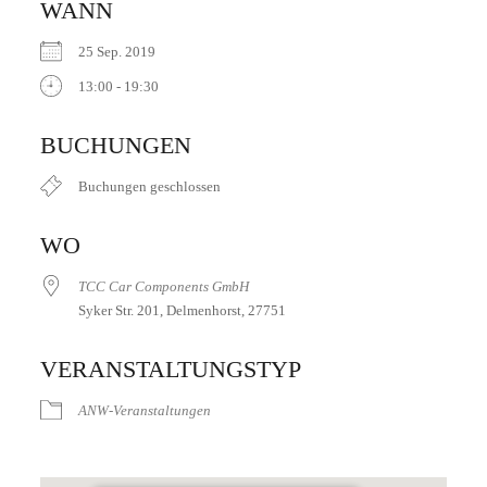
WANN
25 Sep. 2019
13:00 - 19:30
ICS herunterladen
Google Kalender
iCalendar
Office 365
Outlook Live
BUCHUNGEN
Buchungen geschlossen
WO
TCC Car Components GmbH
Syker Str. 201, Delmenhorst, 27751
VERANSTALTUNGSTYP
ANW-Veranstaltungen