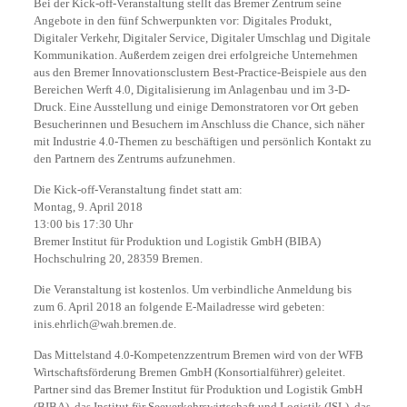
Bei der Kick-off-Veranstaltung stellt das Bremer Zentrum seine
Angebote in den fünf Schwerpunkten vor: Digitales Produkt,
Digitaler Verkehr, Digitaler Service, Digitaler Umschlag und Digitale
Kommunikation. Außerdem zeigen drei erfolgreiche Unternehmen
aus den Bremer Innovationsclustern Best-Practice-Beispiele aus den
Bereichen Werft 4.0, Digitalisierung im Anlagenbau und im 3-D-
Druck. Eine Ausstellung und einige Demonstratoren vor Ort geben
Besucherinnen und Besuchern im Anschluss die Chance, sich näher
mit Industrie 4.0-Themen zu beschäftigen und persönlich Kontakt zu
den Partnern des Zentrums aufzunehmen.
Die Kick-off-Veranstaltung findet statt am:
Montag, 9. April 2018
13:00 bis 17:30 Uhr
Bremer Institut für Produktion und Logistik GmbH (BIBA)
Hochschulring 20, 28359 Bremen.
Die Veranstaltung ist kostenlos. Um verbindliche Anmeldung bis
zum 6. April 2018 an folgende E-Mailadresse wird gebeten:
inis.ehrlich@wah.bremen.de.
Das Mittelstand 4.0-Kompetenzzentrum Bremen wird von der WFB
Wirtschaftsförderung Bremen GmbH (Konsortialführer) geleitet.
Partner sind das Bremer Institut für Produktion und Logistik GmbH
(BIBA), das Institut für Seeverkehrswirtschaft und Logistik (ISL), das