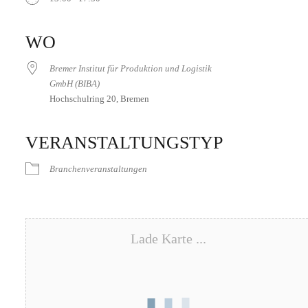
ICS herunterladen
Google Kalender
iCalendar
Office 365
Outlook Live
WO
Bremer Institut für Produktion und Logistik
GmbH (BIBA)
Hochschulring 20, Bremen
VERANSTALTUNGSTYP
Branchenveranstaltungen
Lade Karte ...