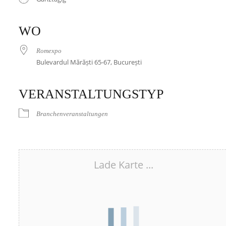
ICS herunterladen
Google Kalender
iCalendar
Office 365
Outlook Live
WO
Romexpo
Bulevardul Mărăști 65-67, București
VERANSTALTUNGSTYP
Branchenveranstaltungen
Lade Karte ...