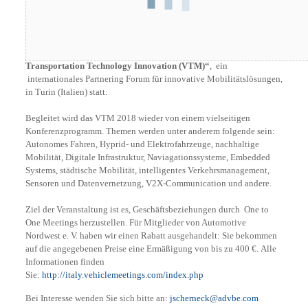
Am 27. und 28. November 2018 findet
das
„Vehicle &
Transportation Technology Innovation (VTM)“
, ein
internationales Partnering Forum für innovative Mobilitätslösungen,
in Turin (Italien) statt.
Begleitet wird das VTM 2018 wieder von einem vielseitigen
Konferenzprogramm. Themen werden unter anderem folgende sein:
Autonomes Fahren, Hyprid- und Elektrofahrzeuge, nachhaltige
Mobilität, Digitale Infrastruktur, Naviagationssysteme, Embedded
Systems, städtische Mobilität, intelligentes Verkehrsmanagement,
Sensoren und Datenvernetzung, V2X-Communication und andere.
Ziel der Veranstaltung ist es, Geschäftsbeziehungen durch One to
One Meetings herzustellen.
Für Mitglieder von Automotive
Nordwest e. V. haben wir einen Rabatt ausgehandelt: Sie bekommen
auf die angegebenen Preise eine Ermäßigung von bis zu 400 €.
Alle
Informationen finden
Sie:
http://italy.vehiclemeetings.com/index.php
Bei Interesse wenden Sie sich bitte an:
jscherneck@advbe.com