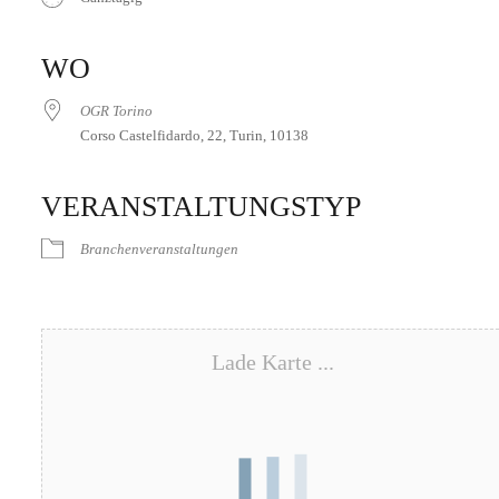
ICS herunterladen
Google Kalender
iCalendar
Office 365
Outlook Live
WO
OGR Torino
Corso Castelfidardo, 22, Turin, 10138
VERANSTALTUNGSTYP
Branchenveranstaltungen
Lade Karte ...