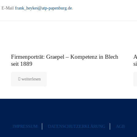
3, E-Mail
frank_heykes@atp-papenburg.de
.
12. August 2025
5.
Firmenporträt: Graepel – Kompetenz in Blech
A
seit 1889
s
weiterlesen
IMPRESSUM
DATENSCHUTZERKLÄRUNG
AGB