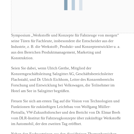
Am 6. und 7. November 2018 öffnet in Salzgitter zum ersten Mal das
Symposium „Werkstoffe und Konzepte für Fahrzeuge von morgen“
seine Türen für Fachleute, insbesondere die Entscheider aus der
Industrie, z. B. die Werkstoff-, Produkt- und Konzeptentwickler u. a.
aus den Bereichen Produktmanagement, Marketing und
Konstruktion.
Seien Sie dabei, wenn Ulrich Grethe, Mitglied der
Konzerngeschäftsleitung Salzgitter AG, Geschäftsbereichsleiter
Flachstahl, und Dr. Ulrich Eichhorn, Leiter des Konzernbereichs
Forschung und Entwicklung bei Volkswagen, die Teilnehmer im
Hotel am See in Salzgitter begrüßen.
Freuen Sie sich am ersten Tag auf die Vision von Technologien und
Funktionen für zukünftigen Leichtbau von Wolfgang Müller-
Pietralla, VW-Zukunftsforscher und den Bericht von Dr. Elmar Beeh
vom DLR-Institut für Fahrzeugkonzepte über zukünftige Werkstoffe
im Automobil, der den zweiten Tag eröffnet.
Neben den Fachvorträgen aus den diesjährigen Themenbereichen