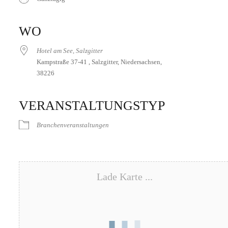
ICS herunterladen
Google Kalender
iCalendar
Office 365
Outlook Live
WO
Hotel am See, Salzgitter
Kampstraße 37-41 , Salzgitter, Niedersachsen,
38226
VERANSTALTUNGSTYP
Branchenveranstaltungen
Lade Karte ...