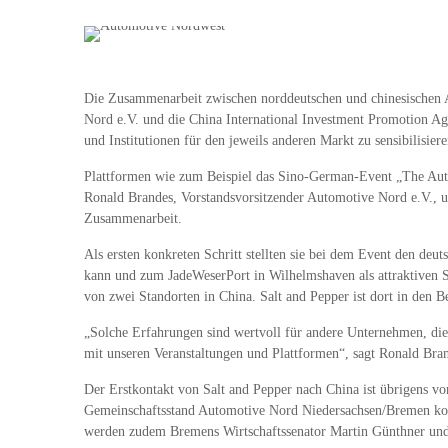
Die Zusammenarbeit zwischen norddeutschen und chinesischen 
Nord e.V. und die China International Investment Promotion Ag
und Institutionen für den jeweils anderen Markt zu sensibilisi
Plattformen wie zum Beispiel das Sino-German-Event „The Aut
Ronald Brandes, Vorstandsvorsitzender Automotive Nord e.V., un
Zusammenarbeit.
Als ersten konkreten Schritt stellten sie bei dem Event den de
kann und zum JadeWeserPort in Wilhelmshaven als attraktiven S
von zwei Standorten in China. Salt and Pepper ist dort in den 
„Solche Erfahrungen sind wertvoll für andere Unternehmen, die
mit unseren Veranstaltungen und Plattformen“, sagt Ronald Bra
Der Erstkontakt von Salt and Pepper nach China ist übrigens vor
Gemeinschaftsstand Automotive Nord Niedersachsen/Bremen kom
werden zudem Bremens Wirtschaftssenator Martin Günthner und D