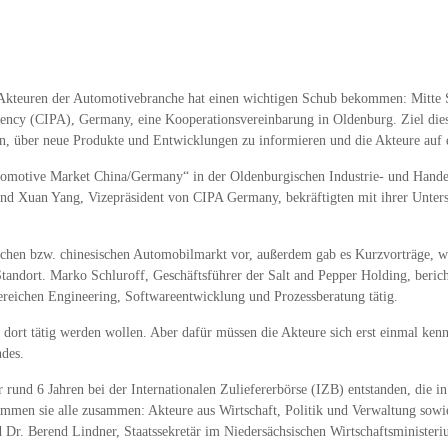
Akteuren der Automotivebranche hat einen wichtigen Schub bekommen: Mitte
ency (CIPA), Germany, eine Kooperationsvereinbarung in Oldenburg. Ziel dies
eren, über neue Produkte und Entwicklungen zu informieren und die Akteure au
omotive Market China/Germany“ in der Oldenburgischen Industrie- und Hande
d Xuan Yang, Vizepräsident von CIPA Germany, bekräftigten mit ihrer Unterschr
utschen bzw. chinesischen Automobilmarkt vor, außerdem gab es Kurzvorträge, w
tandort. Marko Schluroff, Geschäftsführer der Salt and Pepper Holding, beric
Bereichen Engineering, Softwareentwicklung und Prozessberatung tätig.
 dort tätig werden wollen. Aber dafür müssen die Akteure sich erst einmal k
ndes.
 rund 6 Jahren bei der Internationalen Zuliefererbörse (IZB) entstanden, die i
men sie alle zusammen: Akteure aus Wirtschaft, Politik und Verwaltung sowi
r. Berend Lindner, Staatssekretär im Niedersächsischen Wirtschaftsministeri