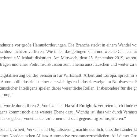
ilindustrie vor große Herausforderungen. Die Branche steckt in einem Wandel 
chluss nicht zu verlieren. Wie ihnen das gelingen kann und welche Chancen und
 Nordwest e.V. lebhaft diskutiert. Am Mittwoch, dem 25. September 2019, wa
ägen und einer Podiumsdiskussion zum Thema auszutauschen und weiter zu v
Digitalisierung bei der Senatorin für Wirtschaft, Arbeit und Europa, sprach in 
ie Automobilindustrie ist einer der wichtigsten Industriezweige im Nordwesten.
 künstlicher Intelligenz spielen dabei wesentliche Rollen. Insbesondere für die
derung.“
t, wurde durch ihren 2. Vorsitzenden
Harald Emigholz
vertreten: „Ich finde 
ligenz kommt noch eine weitere Ebene dazu. Wichtig ist, dass wir durch Verans
nce geben, voneinander zu lernen und sich gegenseitig zu inspirieren.“
chaft, Arbeit, Verkehr und Digitalisierung machte deutlich, dass die Länder
einer Norddeutschen Allianz Automotive zusammenzuschließen. Auf dieser Grund