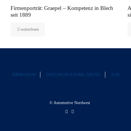
12. August 2025
5.
Firmenporträt: Graepel – Kompetenz in Blech
A
seit 1889
s
weiterlesen
IMPRESSUM
DATENSCHUTZERKLÄRUNG
AGB
© Automotive Nordwest