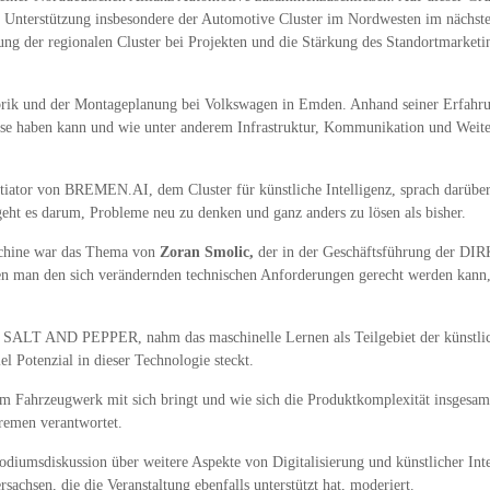
r Unterstützung insbesondere der Automotive Cluster im Nordwesten im nächst
ung der regionalen Cluster bei Projekten und die Stärkung des Standortmarket
Fabrik und der Montageplanung bei Volkswagen in Emden. Anhand seiner Erfahru
sse haben kann und wie unter anderem Infrastruktur, Kommunikation und Weite
ator von BREMEN.AI, dem Cluster für künstliche Intelligenz, sprach darüber, w
 geht es darum, Probleme neu zu denken und ganz anders zu lösen als bisher.
aschine war das Thema von
Zoran Smolic,
der in der Geschäftsführung der DIR
enen man den sich verändernden technischen Anforderungen gerecht werden kann
SALT AND PEPPER, nahm das maschinelle Lernen als Teilgebiet der künstlich
el Potenzial in dieser Technologie steckt.
m Fahrzeugwerk mit sich bringt und wie sich die Produktkomplexität insgesamt
emen verantwortet.
Podiumsdiskussion über weitere Aspekte von Digitalisierung und künstlicher In
sachsen, die die Veranstaltung ebenfalls unterstützt hat, moderiert.