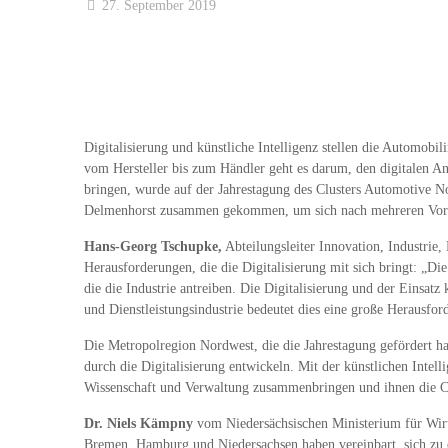
27. September 2019
Digitalisierung und künstliche Intelligenz stellen die Automob
vom Hersteller bis zum Händler geht es darum, den digitalen Ans
bringen, wurde auf der Jahrestagung des Clusters Automotive
Delmenhorst zusammen gekommen, um sich nach mehreren Vortr
Hans-Georg Tschupke,
Abteilungsleiter Innovation, Industrie, 
Herausforderungen, die die Digitalisierung mit sich bringt: „D
die die Industrie antreiben. Die Digitalisierung und der Einsatz
und Dienstleistungsindustrie bedeutet dies eine große Herausfor
Die Metropolregion Nordwest, die die Jahrestagung gefördert ha
durch die Digitalisierung entwickeln. Mit der künstlichen Intel
Wissenschaft und Verwaltung zusammenbringen und ihnen die Cha
Dr. Niels Kämpny
vom Niedersächsischen Ministerium für Wirts
Bremen, Hamburg und Niedersachsen haben vereinbart, sich zu 