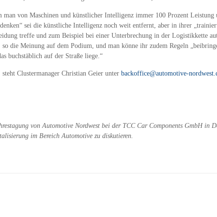
 man von Maschinen und künstlicher Intelligenz immer 100 Prozent Leistung 
en“ sei die künstliche Intelligenz noch weit entfernt, aber in ihrer „trainierte
dung treffe und zum Beispiel bei einer Unterbrechung in der Logistikkette a
fen, so die Meinung auf dem Podium, und man könne ihr zudem Regeln „beibring
as buchstäblich auf der Straße liege.“
steht Clustermanager Christian Geier unter
backoffice@automotive-nordwest.
ahrestagung von Automotive Nordwest bei der TCC Car Components GmbH in Del
talisierung im Bereich Automotive zu diskutieren.