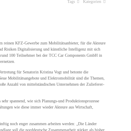
Tags
Kategorien
vom reinen KFZ-Gewerbe zum Mobilitätsanbieter, für die Akteure
 Risiken Digitalisierung und künstliche Intelligenz mit sich
ren rund 100 Teilnehmer bei der TCC Car Components GmbH in
ernetzen.
Vertretung für Senatorin Kristina Vogt und betonte die
 Neue Mobilitätsangebote und Elektromobilität sind die Themen,
 große Anzahl von mittelständischen Unternehmen der Zulieferer-
es sehr spannend, wie sich Planungs-und Produktionsprozesse
taltungen wie diese immer wieder Akteure aus Wirtschaft,
 künftig noch enger zusammen arbeiten werden: „Die Länder
lage soll die norddeutsche Zusammenarbeit stärker als bisher