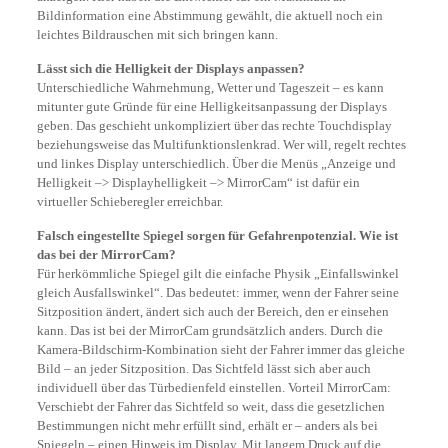
Bildinformation eine Abstimmung gewählt, die aktuell noch ein
leichtes Bildrauschen mit sich bringen kann.
Lässt sich die Helligkeit der Displays anpassen?
Unterschiedliche Wahrnehmung, Wetter und Tageszeit – es kann
mitunter gute Gründe für eine Helligkeits­anpassung der Displays
geben. Das geschieht unkompliziert über das rechte Touchdisplay
beziehungsweise das Multifunktionslenkrad. Wer will, regelt rechtes
und linkes Display unterschiedlich. Über die Menüs „Anzeige und
Helligkeit –> Displayhelligkeit –> MirrorCam“ ist dafür ein
virtueller Schieberegler erreichbar.
Falsch eingestellte Spiegel sorgen für Gefahrenpotenzial. Wie ist
das bei der MirrorCam?
Für herkömmliche Spiegel gilt die einfache Physik „Einfallswinkel
gleich Ausfallswinkel“. Das bedeutet: immer, wenn der Fahrer seine
Sitzposition ändert, ändert sich auch der Bereich, den er einsehen
kann. Das ist bei der MirrorCam grundsätzlich anders. Durch die
Kamera-Bildschirm-Kombination sieht der Fahrer immer das gleiche
Bild – an jeder Sitzposition. Das Sichtfeld lässt sich aber auch
individuell über das Türbedienfeld einstellen. Vorteil MirrorCam:
Verschiebt der Fahrer das Sichtfeld so weit, dass die gesetzlichen
Bestim­mungen nicht mehr erfüllt sind, erhält er – anders als bei
Spiegeln – einen Hinweis im Display. Mit langem Druck auf die