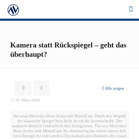
Kamera statt Rückspiegel – geht das
überhaupt?
Alle zeigen
26. März 2020
Der neue Mercedes-Benz Actros mit MirrorCam. Durch den Wegfall
der klassische Spiegel freie Sicht du rch die Seitenscheibe. Der
markierte Bereich verdeutlicht den Sichtgewinn. The new Mercedes-
Benz Actros with MirrorCam. By eliminating the classic mirror, full
view through the side window.The marked area illustrates the visual