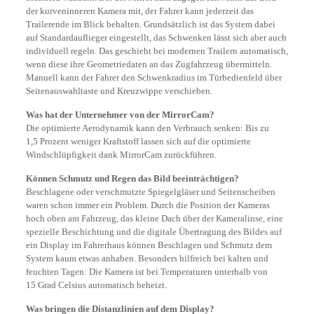
der kurveninneren Kamera mit, der Fahrer kann jederzeit das
Trailerende im Blick behalten. Grundsätzlich ist das System dabei
auf Standardauflieger eingestellt, das Schwenken lässt sich aber auch
individuell regeln. Das geschieht bei modernen Trailern automatisch,
wenn diese ihre Geometriedaten an das Zugfahrzeug übermitteln.
Manuell kann der Fahrer den Schwenkradius im Türbedienfeld über
Seitenauswahltaste und Kreuzwippe verschieben.
Was hat der Unternehmer von der MirrorCam?
Die optimierte Aerodynamik kann den Verbrauch senken: Bis zu
1,5 Prozent weniger Kraftstoff lassen sich auf die optimierte
Windschlüpfigkeit dank MirrorCam zurückführen.
Können Schmutz und Regen das Bild beeinträchtigen?
Beschlagene oder verschmutzte Spiegelgläser und Seitenscheiben
waren schon immer ein Problem. Durch die Position der Kameras
hoch oben am Fahrzeug, das kleine Dach über der Kameralinse, eine
spezielle Beschichtung und die digitale Übertragung des Bildes auf
ein Display im Fahrerhaus können Beschlagen und Schmutz dem
System kaum etwas anhaben. Besonders hilfreich bei kalten und
feuchten Tagen: Die Kamera ist bei Temperaturen unterhalb von
15 Grad Celsius automatisch beheizt.
Was bringen die Distanzlinien auf dem Display?