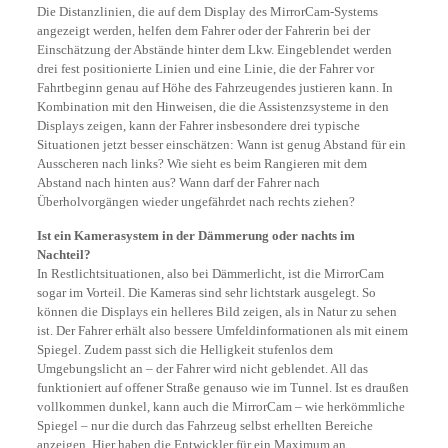
Die Distanzlinien, die auf dem Display des MirrorCam-Systems
angezeigt werden, helfen dem Fahrer oder der Fahrerin bei der
Einschätzung der Abstände hinter dem Lkw. Eingeblendet werden
drei fest positionierte Linien und eine Linie, die der Fahrer vor
Fahrtbeginn genau auf Höhe des Fahrzeugendes justieren kann. In
Kombi­nation mit den Hinweisen, die die Assistenzsysteme in den
Displays zeigen, kann der Fahrer insbesondere drei typische
Situationen jetzt besser einschätzen: Wann ist genug Abstand für ein
Ausscheren nach links? Wie sieht es beim Rangieren mit dem
Abstand nach hinten aus? Wann darf der Fahrer nach
Überholvorgängen wieder ungefährdet nach rechts ziehen?
Ist ein Kamerasystem in der Dämmerung oder nachts im
Nachteil?
In Restlichtsituationen, also bei Dämmerlicht, ist die MirrorCam
sogar im Vorteil. Die Kameras sind sehr lichtstark ausgelegt. So
können die Displays ein helleres Bild zeigen, als in Natur zu sehen
ist. Der Fahrer erhält also bessere Umfeldinformationen als mit einem
Spiegel. Zudem passt sich die Helligkeit stufenlos dem
Umgebungslicht an – der Fahrer wird nicht geblendet. All das
funktioniert auf offener Straße genauso wie im Tunnel. Ist es draußen
vollkommen dunkel, kann auch die MirrorCam – wie herkömmliche
Spiegel – nur die durch das Fahrzeug selbst erhellten Bereiche
anzeigen. Hier haben die Entwickler für ein Maximum an