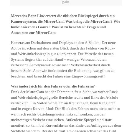
gain.
Mercedes-Benz Lkw ersetzt die üblichen Rückspiegel durch ein
Kamerasystem, die MirrorCam.
Was bringt die MirrorCam? Wie
funktioniert das Ganze? Was ist zu beachten?
Fragen und
Antworten zur MirrorCam
Kameras am Dachrahmen und Displays an den A-Säulen: Der neue
Actros ist schon auf den ersten Blick durch das Fehlen von Rück-
und Weitwinkelspiegeln gut zu erkennen. Die Vorteile des neuen
Systems liegen klar auf der Hand – weniger Verbrauch durch
verbesserte Aerodynamik sowie mehr Verkehrssicherheit durch
bessere Sicht. Aber wie funktioniert die Bedienung, was gilt es zu
beachten, und braucht der Fahrer eine Eingewöhnungszeit?
Was ändert sich für den Fahrer oder die Fahrerin?
Dank der MirrorCam hat der Fahrer nun freie Sicht, wo vorher Rück-
und Weitwinkelspiegel große Bereiche rechts und links der A-Säule
verdeckten. Ein Vorteil vor allem an Kreuzungen, beim Rangieren
und in engen Kurven. Und: Der Blick des Fahrers muss nicht mehr so
weit nach rechts beziehungsweise links schwenken, um den
rückwärtigen Verkehr einzusehen. Außerdem: Spiegel sind starr
montiert, so kann bei Kurvenfahrten das Ende des Aufliegers aus dem
Sichtfeld wandern. Bei der MirrorCam dagegen schwenkt das Bild