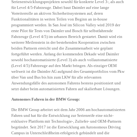
Serienentwicklungsprojekten sowohl für konkrete Level 3-, als auch
für Level 4/5-Fahrzeuge. Dabei baut Daimler auf eine lange
Vorreiterrolle an aktiven Sicherheitssystemen auf, deren
Funktionalitäten in weiten Teilen von Beginn an in-house
programmiert werden. In San José im Silicon Valley wird 2019 der
erste Pilot für Tests von Daimler und Bosch für selbstfahrende
Fahrzeuge (Level 4/5) im urbanen Bereich gestartet. Damit wird ein
weiterer Meilenstein in der bestehenden Kooperation zwischen
beiden Partnern erreicht und die Zusammenarbeit wie geplant
fortgeführt werden. Anfang der kommenden Dekade wird Daimler
sowohl hochautomatisierte (Level 3) als auch vollautomatisierte
(Level 4/5) Fahrzeuge auf den Markt bringen. Als einziger OEM
weltweit ist die Daimler AG aufgrund des Gesamtportfolios vom Pkw
über Van und Bus bis hin zum LKW für alle relevanten
Anwendungsfälle des autonomen Fahrens bestens positioniert und
setzt daher beim automatisierten Fahren auf skalierbare Lösungen.
Autonomes Fahren in der BMW Group:
Die BMW Group arbeitet seit dem Jahr 2006 am hochautomatisierten
Fahren und hat für die Entwicklung zur Serienreife eine nicht-
exklusive Plattform mit Technologie-, Zuliefer- und OEM-Partnern
begründet. Seit 2017 ist die Entwicklung am Autonomous Driving
Campus in Unterschleißheim erfolgreich gebündelt und die