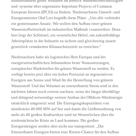
Bundesländern große Vorhaben im Bereich Wasserstofftechnologien
und -systeme über sogenannte Important Projects of Common
European Interest (IPCEI) zu fördern. Niedersachsens Umwelt- und
Energieminister Olaf Lies begrüßt diese Pläne: „Uns alle verbindet
ein gemeinsamer Ansatz: Wir wollen den Aufbau einer grünen
Wasserstoffwirtschaft im industriellen Maßstab vorantreiben. Denn
hier liegt der Schlüssel, ein wesentlicher Hebel, um zukunftsfähige
Arbeitsplätze in der Industrie zu sichern und gleichzeitig unsere
gesetzlich verankerten Klimaschutzziele zu erreichen.“
Niedersachsen habe als logistisches Herz Europas und der
energiewirtschaftlichen Infrastruktur beste Voraussetzungen,
europäischer Markttreiber für grünen Wasserstoff zu werden. Es
verfügt bereits jetzt über ein hohes Potenzial an regenerativen
Energien aus Sonne und Wind für die Herstellung von grünem
Wasserstoff. Und das Volumen an erneuerbarem Strom wird in den
nächsten Jahren noch extrem wachsen, wenn der längst überfällige
und dringend notwendige weitere Ausbau der Offshore-Windenergie
tatsächlich umgesetzt wird. Die Erzeugungskapazitäten von
mindestens 40.000 MW auf See und damit die Größenordnung von
mehr als 40 großen Kraftwerken wird im Wesentlichen über die
niedersächsische Küste an Land kommen. Die großen
Energiemengen werden aber nicht nur transportiert. „Die
Erneuerbaren Energien bieten eine Riesen-Chance für den Aufbau