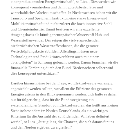
einer produzierenden Energiewirtschaft“, so Lies. „Dies werden wir
konsequent vorantrieben und damit gute Arbeitsplätze und
wirtschaftliches Wachstum schaffen. In Niedersachsen haben wir die
Transport- und Speicherinfrastruktur, eine starke Energie- und
Mobilitätswirtschaft und nicht zuletzt die hoch innovative Stahl-
und Chemieindustrie. Damit besitzen wir eine exzellente
Ausgangsbasis als künftiger europäischer Wasserstoff-Hub und
Wasserstoffanwender. Das zeigen die vielversprechenden
niedersächsischen Wasserstoffvorhaben, die die gesamte
Wertschöpfungskette abbilden. Allerdings müssen neue
Technologien und Produktionsverfahren auch mit einem
„Startpiloten“ in Schwung gebracht werden. Darum brauchen wir die
finanzielle Förderung durch den Bund. Niedersachsen selber wird
dies konsequent unterstützen.“
Darüber hinaus müsse bei der Frage, wo Elektrolyseure vorrangig
angesiedelt werden sollten, vor allem die Effizienz des gesamten
Energiesystems in den Blick genommen werden. „Ich halte es daher
nur für folgerichtig, dass für die Bundesregierung ein
systemdienlicher Standort von Elektrolyseuren, das heißt aus meiner
Sicht insbesondere im Norden Deutschlands, als ein wichtiges
Kriterium für die Auswahl der zu fördernden Vorhaben definiert
wurde“, so Lies. „Jetzt gilt es, die Chancen, die sich daraus für uns
und den Norden ergeben, zu ergreifen.“