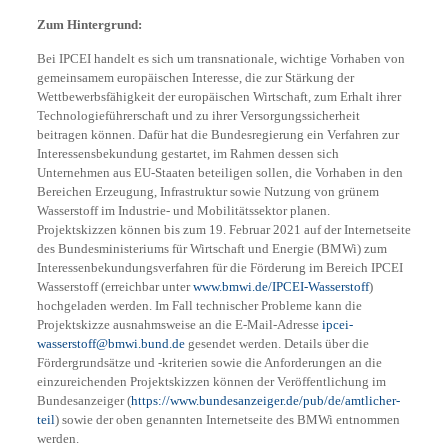
Zum Hintergrund:
Bei IPCEI handelt es sich um transnationale, wichtige Vorhaben von
gemeinsamem europäischen Interesse, die zur Stärkung der
Wettbewerbsfähigkeit der europäischen Wirtschaft, zum Erhalt ihrer
Technologieführerschaft und zu ihrer Versorgungssicherheit
beitragen können. Dafür hat die Bundesregierung ein Verfahren zur
Interessensbekundung gestartet, im Rahmen dessen sich
Unternehmen aus EU-Staaten beteiligen sollen, die Vorhaben in den
Bereichen Erzeugung, Infrastruktur sowie Nutzung von grünem
Wasserstoff im Industrie- und Mobilitätssektor planen.
Projektskizzen können bis zum 19. Februar 2021 auf der Internetseite
des Bundesministeriums für Wirtschaft und Energie (BMWi) zum
Interessenbekundungsverfahren für die Förderung im Bereich IPCEI
Wasserstoff (erreichbar unter
www.bmwi.de/IPCEI-Wasserstoff
)
hochgeladen werden. Im Fall technischer Probleme kann die
Projektskizze ausnahmsweise an die E-Mail-Adresse
ipcei-
wasserstoff@bmwi.bund.de
gesendet werden. Details über die
Fördergrundsätze und -kriterien sowie die Anforderungen an die
einzureichenden Projektskizzen können der Veröffentlichung im
Bundesanzeiger (
https://www.bundesanzeiger.de/pub/de/amtlicher-
teil
) sowie der oben genannten Internetseite des BMWi entnommen
werden.