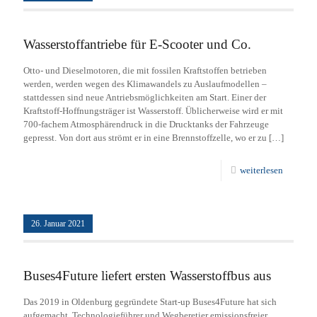
Wasserstoffantriebe für E-Scooter und Co.
Otto- und Dieselmotoren, die mit fossilen Kraftstoffen betrieben
werden, werden wegen des Klimawandels zu Auslaufmodellen –
stattdessen sind neue Antriebsmöglichkeiten am Start. Einer der
Kraftstoff-Hoffnungsträger ist Wasserstoff. Üblicherweise wird er mit
700-fachem Atmosphärendruck in die Drucktanks der Fahrzeuge
gepresst. Von dort aus strömt er in eine Brennstoffzelle, wo er zu
[…]
weiterlesen
26. Januar 2021
Buses4Future liefert ersten Wasserstoffbus aus
Das 2019 in Oldenburg gegründete Start-up Buses4Future hat sich
aufgemacht, Technologieführer und Wegberetier emissionsfreier