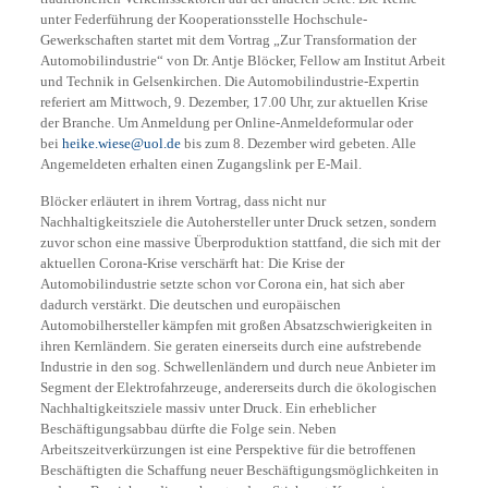
unter Federführung der Kooperationsstelle Hochschule-
Gewerkschaften startet mit dem Vortrag „Zur Transformation der
Automobilindustrie“ von Dr. Antje Blöcker, Fellow am Institut Arbeit
und Technik in Gelsenkirchen. Die Automobilindustrie-Expertin
referiert am Mittwoch, 9. Dezember, 17.00 Uhr, zur aktuellen Krise
der Branche. Um Anmeldung per Online-Anmeldeformular oder
bei
heike.wiese@uol.de
bis zum 8. Dezember wird gebeten. Alle
Angemeldeten erhalten einen Zugangslink per E-Mail.
Blöcker erläutert in ihrem Vortrag, dass nicht nur
Nachhaltigkeitsziele die Autohersteller unter Druck setzen, sondern
zuvor schon eine massive Überproduktion stattfand, die sich mit der
aktuellen Corona-Krise verschärft hat: Die Krise der
Automobilindustrie setzte schon vor Corona ein, hat sich aber
dadurch verstärkt. Die deutschen und europäischen
Automobilhersteller kämpfen mit großen Absatzschwierigkeiten in
ihren Kernländern. Sie geraten einerseits durch eine aufstrebende
Industrie in den sog. Schwellenländern und durch neue Anbieter im
Segment der Elektrofahrzeuge, andererseits durch die ökologischen
Nachhaltigkeitsziele massiv unter Druck. Ein erheblicher
Beschäftigungsabbau dürfte die Folge sein. Neben
Arbeitszeitverkürzungen ist eine Perspektive für die betroffenen
Beschäftigten die Schaffung neuer Beschäftigungsmöglichkeiten in