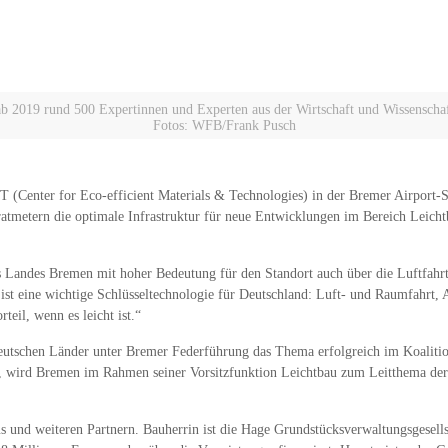
2019 rund 500 Expertinnen und Experten aus der Wirtschaft und Wissenschaf
Fotos: WFB/Frank Pusch
enter for Eco-efficient Materials & Technologies) in der Bremer Airport-Sta
ratmetern die optimale Infrastruktur für neue Entwicklungen im Bereich Leich
s Landes Bremen mit hoher Bedeutung für den Standort auch über die Luftfahrt 
st eine wichtige Schlüsseltechnologie für Deutschland: Luft- und Raumfahrt,
teil, wenn es leicht ist.“
eutschen Länder unter Bremer Federführung das Thema erfolgreich im Koalition
en, wird Bremen im Rahmen seiner Vorsitzfunktion Leichtbau zum Leitthema de
s und weiteren Partnern. Bauherrin ist die Hage Grundstücksverwaltungsgesel