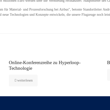
 Millionen Euro werden über die Vermietung refinanziert. Hauptmieter des Ge
rum für Material- und Prozessforschung bei Airbus“, betonte Standortleiter A
 neue Technologien und Konzepte entwickeln, die unsere Flugzeuge noch leis
21. Februar 2021
26
Online-Konferenzreihe zu Hyperloop-
B
Technologie
weiterlesen