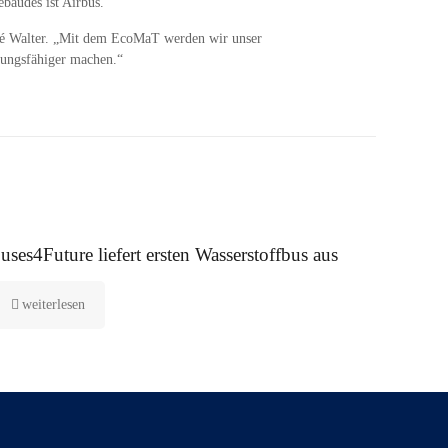
bäudes ist Airbus.
ndré Walter. „Mit dem EcoMaT werden wir unser
tungsfähiger machen.“
. Januar 2021
uses4Future liefert ersten Wasserstoffbus aus
weiterlesen