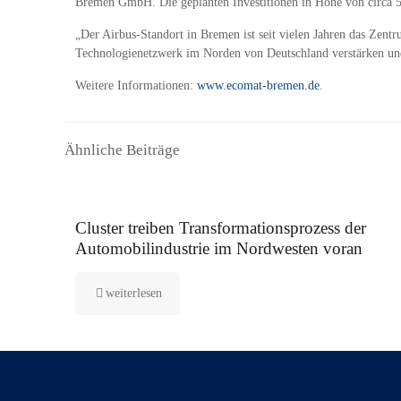
Bremen GmbH. Die geplanten Investitionen in Höhe von circa 58
„Der Airbus-Standort in Bremen ist seit vielen Jahren das Zent
Technologienetzwerk im Norden von Deutschland verstärken und
Weitere Informationen:
www.ecomat-bremen.de
.
Ähnliche Beiträge
7. September 2022
Cluster treiben Transformationsprozess der
Automobilindustrie im Nordwesten voran
weiterlesen