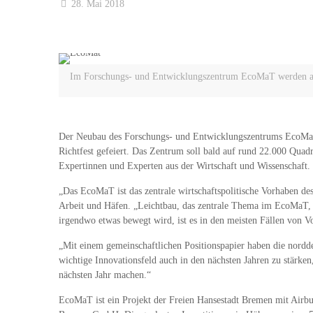
28. Mai 2018
Im Forschungs- und Entwicklungszentrum EcoMaT werden ab 
Der Neubau des Forschungs- und Entwicklungszentrums EcoMaT (C
Richtfest gefeiert. Das Zentrum soll bald auf rund 22.000 Quad
Expertinnen und Experten aus der Wirtschaft und Wissenschaft.
„Das EcoMaT ist das zentrale wirtschaftspolitische Vorhaben de
Arbeit und Häfen. „Leichtbau, das zentrale Thema im EcoMaT, i
irgendwo etwas bewegt wird, ist es in den meisten Fällen von Vor
„Mit einem gemeinschaftlichen Positionspapier haben die nordd
wichtige Innovationsfeld auch in den nächsten Jahren zu stärk
nächsten Jahr machen.“
EcoMaT ist ein Projekt der Freien Hansestadt Bremen mit Airbu