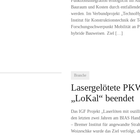
Funktionsintegration ermöglicht im 
Bauraum und Kosten durch entfallend
werden. Im Verbundprojekt „TechnoHy
Institut für Konstruktionstechnik der
Forschungsschwerpunkt Mobilität an Pr
hybride Bauweisen. Ziel
[…]
Branche
Lasergelötete PK
„LoKal“ beendet
Das IGF Projekt „Laserlöten mit oszil
den letzten zwei Jahren am BIAS Hand i
– Bremer Institut für angewandte Stra
Woizeschke wurde das Ziel verfolgt, di