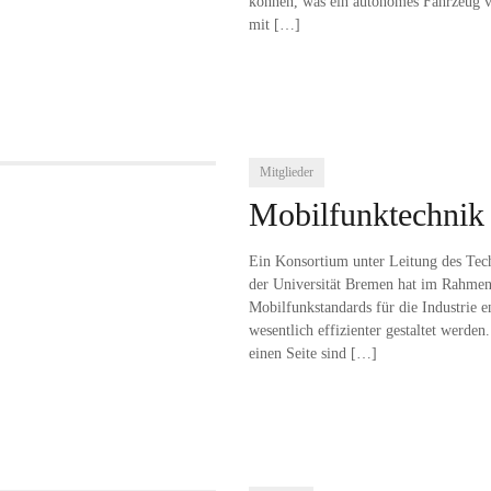
können, was ein autonomes Fahrzeug vo
mit
[…]
Mitglieder
Mobilfunktechnik f
Ein Konsortium unter Leitung des Tec
der Universität Bremen hat im Rahmen 
Mobilfunkstandards für die Industrie 
wesentlich effizienter gestaltet werde
einen Seite sind
[…]