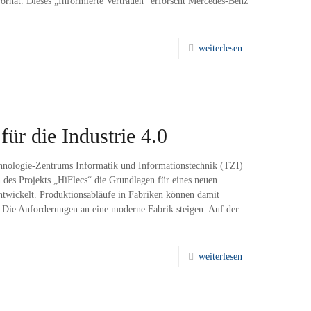
rhat. Dieses „Informierte Vertrauen“ erforscht Mercedes-Benz
weiterlesen
ür die Industrie 4.0
hnologie-Zentrums Informatik und Informationstechnik (TZI)
des Projekts „HiFlecs“ die Grundlagen für eines neuen
entwickelt. Produktionsabläufe in Fabriken können damit
n. Die Anforderungen an eine moderne Fabrik steigen: Auf der
weiterlesen