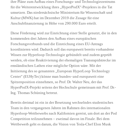
ihre Pläne zum Aufbau eines Forschungs- und Technologiezentrums
für die Weiterentwicklung ihres „HyperPodX“-Projektes in die Tat
umsetzen. Das niedersächsische Ministerium für Wissenschaft und
Kultur (MWK) hat im Dezember 2019 die Zusage für eine
Anschubfinanzierung in Höhe von 290.000 Euro erteilt.
Diese Förderung wird zur Einrichtung einer Stelle genutzt, die in den
kommenden drei Jahren den Aufbau eines europäischen
Forschungsverbunds und die Einreichung eines EU-Antrags
koordinieren wird. Dadurch soll das europaweit bereits vorhandene
Wissen zur Hyperloop-Technologie gebündelt und zudem geprüft
werden, ob eine Reaktivierung der ehemaligen Transrapidstrecke im
emsländischen Lathen eine mögliche Option wäre. Mit der
Initiierung des so genannten „European HyperLoop Technology
Center“ (EUHyTec) könne man bundes- und europaweit eine
Spitzenposition einnehmen, so Prof. Dr. Walter Neu, der das
HyperPodX-Projekt seitens der Hochschule gemeinsam mit Prof. Dr.-
Ing. Thomas Schüning betreut.
Bereits dreimal ist ein in der Besetzung wechselndes studentisches
Team in den vergangenen Jahren im Rahmen des internationalen
Hyperloop-Wettbewerbs nach Kalifornien gereist, um dort an der Pod
Competition teilzunehmen – zweimal davon im Finale. Bei dem
Wettbewerb geht es darum, die Vision von Tesla-Chef Elon Musk