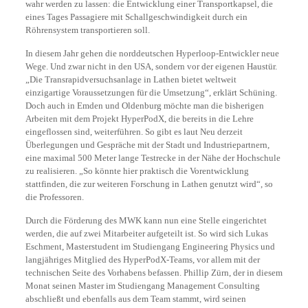
wahr werden zu lassen: die Entwicklung einer Transportkapsel, die
eines Tages Passagiere mit Schallgeschwindigkeit durch ein
Röhrensystem transportieren soll.
In diesem Jahr gehen die norddeutschen Hyperloop-Entwickler neue
Wege. Und zwar nicht in den USA, sondern vor der eigenen Haustür.
„Die Transrapidversuchsanlage in Lathen bietet weltweit
einzigartige Voraussetzungen für die Umsetzung“, erklärt Schüning.
Doch auch in Emden und Oldenburg möchte man die bisherigen
Arbeiten mit dem Projekt HyperPodX, die bereits in die Lehre
eingeflossen sind, weiterführen. So gibt es laut Neu derzeit
Überlegungen und Gespräche mit der Stadt und Industriepartnern,
eine maximal 500 Meter lange Testrecke in der Nähe der Hochschule
zu realisieren. „So könnte hier praktisch die Vorentwicklung
stattfinden, die zur weiteren Forschung in Lathen genutzt wird“, so
die Professoren.
Durch die Förderung des MWK kann nun eine Stelle eingerichtet
werden, die auf zwei Mitarbeiter aufgeteilt ist. So wird sich Lukas
Eschment, Masterstudent im Studiengang Engineering Physics und
langjähriges Mitglied des HyperPodX-Teams, vor allem mit der
technischen Seite des Vorhabens befassen. Phillip Zürn, der in diesem
Monat seinen Master im Studiengang Management Consulting
abschließt und ebenfalls aus dem Team stammt, wird seinen