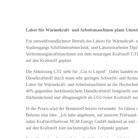
Labor für Wärmekraft- und Arbeitsmaschinen plant Umstell
Ein umweltfreundlicherer Betrieb des Labors für Wärmekraft- u
Studiengangs Schiffsbetriebstechnik, und Labormitarbeiter Dip
Verbrennungskraftmaschinen mit dem neuartigen Kraftstoff GTL g
auf den Kraftstoff geplant.
Die Abkürzung GTL steht für „Gas to Liquid“. Dabei handelt es s
Dieselkraftstoff durch einen sehr geringen Schwefel- und Aroma
Labor für Wärmekraft- und Arbeitsmaschinen an der Hochschule 
40% gegenüber herkömmlichem Dieselkraftstoff festgestellt werd
flächendeckend und alltagstauglich als CO2-freier Kraftstoff zu
In der Praxis wird der Brennstoff bereits verwendet. So fahren
Behrens eine Idee. „Ich habe angeboten, auf unserem Prüfsta
nahm Kraftstofflieferant HGM Energy GmbH dankend an und stel
auf den Kraftstoff zum nächstmöglichen Zeitpunkt geplant.