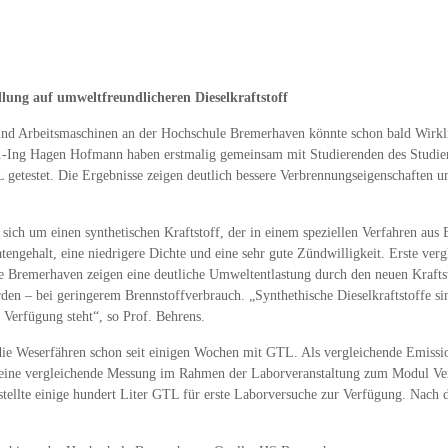
ung auf umweltfreundlicheren Dieselkraftstoff
nd Arbeitsmaschinen an der Hochschule Bremerhaven könnte schon bald Wirklic
l.-Ing Hagen Hofmann haben erstmalig gemeinsam mit Studierenden des Studien
etestet. Die Ergebnisse zeigen deutlich bessere Verbrennungseigenschaften un
ich um einen synthetischen Kraftstoff, der in einem speziellen Verfahren aus 
tengehalt, eine niedrigere Dichte und eine sehr gute Zündwilligkeit. Erste ver
Bremerhaven zeigen eine deutliche Umweltentlastung durch den neuen Kraftsto
en – bei geringerem Brennstoffverbrauch. „Synthethische Dieselkraftstoffe si
r Verfügung steht“, so Prof. Behrens.
 die Weserfähren schon seit einigen Wochen mit GTL. Als vergleichende Emissio
nd eine vergleichende Messung im Rahmen der Laborveranstaltung zum Modul V
lte einige hundert Liter GTL für erste Laborversuche zur Verfügung. Nach de