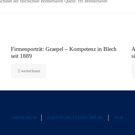
aschinen der Hochschule Bremerhaven Quelle: HS Bremerhaven
12. August 2025
5.
Firmenporträt: Graepel – Kompetenz in Blech
A
seit 1889
s
weiterlesen
IMPRESSUM
DATENSCHUTZERKLÄRUNG
AGB