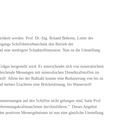
hkeit werden. Prof. Dr.-Ing. Roland Behrens, Leiter des
gangs Schiffsbetriebstechnik den Betrieb der
d eine niedrigere Schadstoffemission. Nun ist die Umstellung
Erdgas hergestellt wird. Er unterscheidet sich von mineralischem
gleichende Messungen mit mineralischen Dieselkraftstoffen im
ff: Allein bei der Rußzahl konnte eine Reduzierung von bis zu
nd meines Erachtens eine Brückenlösung, bis Wasserstoff
nsmessungen auf den Schiffen nicht gelungen sind, hatte Prof.
erbrennungskraftmaschinen durchzuführen.“ Dieses Angebot
n positiven Messergebnissen ist nun eine gänzliche Umstellung