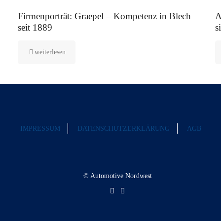
12. August 2025
5.
Firmenporträt: Graepel – Kompetenz in Blech
A
seit 1889
s
weiterlesen
IMPRESSUM
DATENSCHUTZERKLÄRUNG
AGB
© Automotive Nordwest