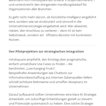
Beckmann von mindsquare auf unserer Frühjahrskonferenz –
und unterstreicht den dringenden Handlungsbedarf für
Organisationen aller Branchen.
Es geht nicht mehr darum, ob Künstliche Intelligenz eingeführt
wird, sondern wie sie strukturiert und sinnvoll in die
Unternehmensstrategie eingebettet wird. Wer abwartet,
riskiert, den Anschluss zu verlieren – denn KI ist kein
Selbstzweck, sondern ein Effizienz-Booster mit konkretem
Nutzen.
Von Pilotprojekten zur strategischen Integration
mindsquare empfiehlt, den Einstieg über pragmatische,
einfach umsetzbare Use Cases zu finden – die
berühmten „Low-hanging Fruits“.
Beispielhafte Anwendungen wie Chatbots zur
Informationsbeschaffung aus internen Datenquellen liefern
schnell sichtbare Mehrwerte und schaffen Akzeptanz im
Unternehmen.
Darauf aufbauend sollten Unternehmen eine klare KI-Strategie
entwickeln, um zukünftige Entwicklungen gezielt zu steuern
und Potenziale systematisch zu heben. Eine solche Strategie