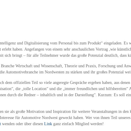
telligenz und Digitalisierung vom Personal bis zum Produkt“ eingeladen. Es wa
lebt haben. Angefangen von einem sehr anschaulichen Vortrag ,wie künstliche 
 sich bringt – für alle Teilnehmer wurde das große Potenzial deutlich, dass kün
erer Branche Wirtschaft und Wissenschaft, Theorie und Praxis, Forschung und A
ie Automotivebranche im Nordwesten zu stärken und ihr großes Potenzial weite
ch dem offiziellen Teil so viele angeregte Gespräche ergeben haben, aus denen
isation“, die „tolle Location“ und die „immer freundlichen und hilfsbereiten“ 
nen durch die Redner – inhaltlich und in der Darstellung“. Kurzum: Es soll ein
en sie als große Motivation und Inspiration für weitere Veranstaltungen in 
r Interesse für Automotive Nordwest geweckt haben. Wer von ihnen Teil unsere
t
wenden oder über diesen
Link
ganz einfach Mitglied werden!