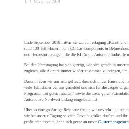
4. November 2019
Ende September 2019 hatten wir zur Jahrestagung „Künstliche In
rund 100 Teilnehmern bei TCC Car Components in Delmenhorst er
und Herausforderungen, die die KI für die Automobilindustrie mit
Bei der Jahrestagung hat sich gezeigt, wie sich gerade in uns
zugleich, alle Akteure immer wieder zusammen zu bringen, um d
Darum haben wir uns sehr gefreut, dass sich in der Pause und na
viele Teilnehmer bei uns gemeldet und sich für die „super Organ
Programm mit guten Inhalten“ sowie die „sehr guten Präsentatio
Automotive Nordwest bislang eingeladen hat.
Über so eine großartige Resonanz freuen wir uns sehr und nehm
wir bei unserer Tagung so viele Gäste begrüßen durften und ih
profitieren möchte, kann sich gerne an unser
Clustermanagemen