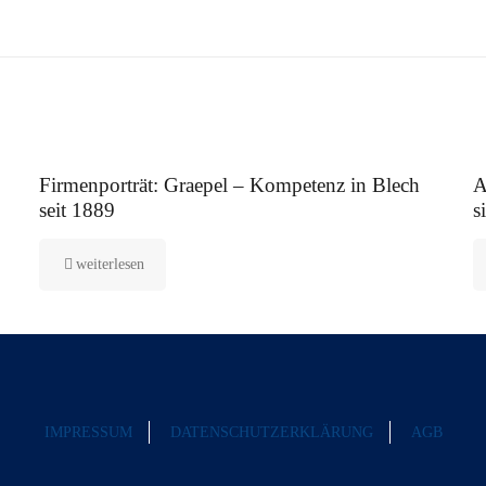
12. August 2025
5.
Firmenporträt: Graepel – Kompetenz in Blech
A
seit 1889
s
weiterlesen
IMPRESSUM
DATENSCHUTZERKLÄRUNG
AGB