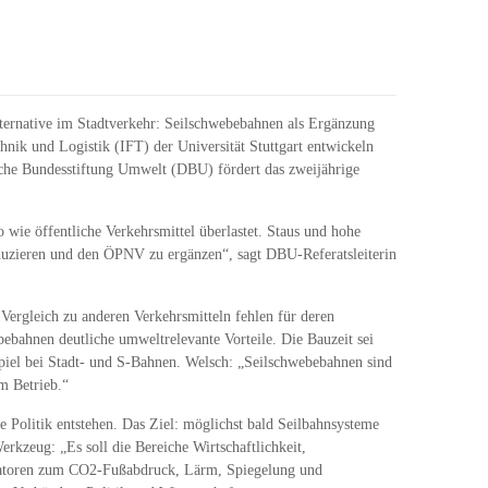
lternative im Stadtverkehr: Seilschwebebahnen als Ergänzung
ik und Logistik (IFT) der Universität Stuttgart entwickeln
che Bundesstiftung Umwelt (DBU) fördert das zweijährige
 wie öffentliche Verkehrsmittel überlastet. Staus und hohe
duzieren und den ÖPNV zu ergänzen“, sagt DBU-Referatsleiterin
ergleich zu anderen Verkehrsmitteln fehlen für deren
ebahnen deutliche umweltrelevante Vorteile. Die Bauzeit sei
spiel bei Stadt- und S-Bahnen. Welsch: „Seilschwebebahnen sind
m Betrieb.“
 Politik entstehen. Das Ziel: möglichst bald Seilbahnsysteme
kzeug: „Es soll die Bereiche Wirtschaftlichkeit,
katoren zum CO2-Fußabdruck, Lärm, Spiegelung und