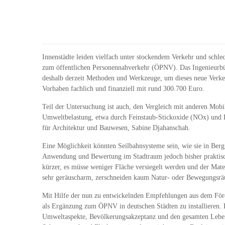
Innenstädte leiden vielfach unter stockendem Verkehr und schl
zum öffentlichen Personennahverkehr (ÖPNV). Das Ingenieurbüro
deshalb derzeit Methoden und Werkzeuge, um dieses neue Verke
Vorhaben fachlich und finanziell mit rund 300.700 Euro.
Teil der Untersuchung ist auch, den Vergleich mit anderen Mobil
Umweltbelastung, etwa durch Feinstaub-Stickoxide (NOx) und L
für Architektur und Bauwesen, Sabine Djahanschah.
Eine Möglichkeit könnten Seilbahnsysteme sein, wie sie in Ber
Anwendung und Bewertung im Stadtraum jedoch bisher praktische
kürzer, es müsse weniger Fläche versiegelt werden und der Mate
sehr geräuscharm, zerschneiden kaum Natur- oder Bewegungsräum
Mit Hilfe der nun zu entwickelnden Empfehlungen aus dem Förde
als Ergänzung zum ÖPNV in deutschen Städten zu installieren. 
Umweltaspekte, Bevölkerungsakzeptanz und den gesamten Lebe