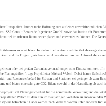
echter Luftqualität. Immer mehr Hoffnung ruht auf einer umweltfreundlichen A
 „SSP Consult Beratende Ingenieure GmbH“ sowie das Institut für Fördertechn
hrsmittel im urbanen Raum besser planen und entwerfen zu können. Die Deuts
itätsformen zu erleichtern. In vielen Stadtzentren sind die Verkehrswege ebenso
ärm, sind die Folgen. „Wir brauchen Alternativen, um den Autoverkehr zu re
ggebieten oder bei großen Gartenbauveranstaltungen zum Einsatz kommen. „Im V
 Planungshilfen“, sagt Projektleiter Michael Welsch. Dabei hätten Seilschweb
rial- und Ressourcenbedarf für Stützen und Stationen sei geringer als zum Bei
e und bieten eine sehr gute CO2-Bilanz sowohl in der Herstellung als auch i
rprojekt soll Planungssicherheit für die kommunale Verwaltung und die lokale
Projektleiter Welsch zu dem nun im zweijährigen Vorhaben zu entwickelnden Wer
nszyklus betrachten.“ Dabei werden nach Welschs Worten unter anderem Indi