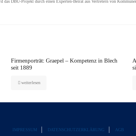
ird das DBU-Projekt durch einen Experten-Beirat aus Vertretern von Kommunen
12. August 2025
5.
Firmenporträt: Graepel – Kompetenz in Blech
A
seit 1889
s
weiterlesen
IMPRESSUM
DATENSCHUTZERKLÄRUNG
AGB