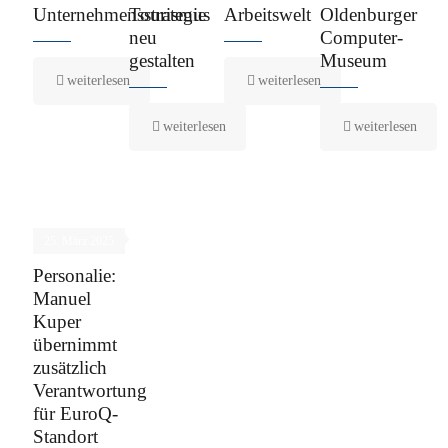
Unternehmensstrategie
Tourismus
Arbeitswelt
Oldenburger
neu
Computer-
gestalten
Museum
weiterlesen
weiterlesen
weiterlesen
weiterlesen
25. März 2025
Personalie:
Manuel
Kuper
übernimmt
zusätzlich
Verantwortung
für EuroQ-
Standort