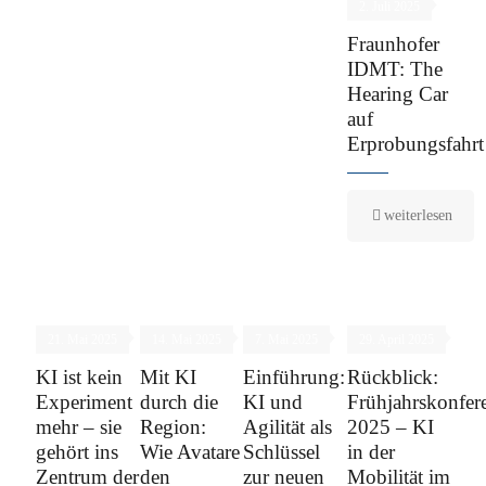
2. Juli 2025
Fraunhofer
IDMT: The
Hearing Car
auf
Erprobungsfahrt
weiterlesen
21. Mai 2025
14. Mai 2025
7. Mai 2025
29. April 2025
KI ist kein
Mit KI
Einführung:
Rückblick:
Experiment
durch die
KI und
Frühjahrskonfer
mehr – sie
Region:
Agilität als
2025 – KI
gehört ins
Wie Avatare
Schlüssel
in der
Zentrum der
den
zur neuen
Mobilität im