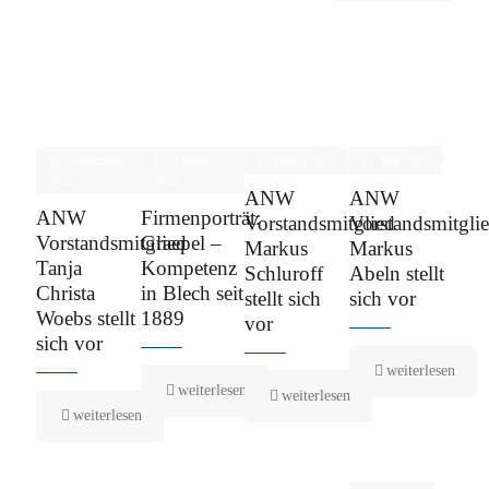
16. September
12. August
5. August 2025
22. Juli 2025
2025
2025
ANW
ANW
ANW
Firmenporträt:
Vorstandsmitglied
Vorstandsmitgli
Vorstandsmitglied
Graepel –
Markus
Markus
Tanja
Kompetenz
Schluroff
Abeln stellt
Christa
in Blech seit
stellt sich
sich vor
Woebs stellt
1889
vor
sich vor
weiterlesen
weiterlesen
weiterlesen
weiterlesen