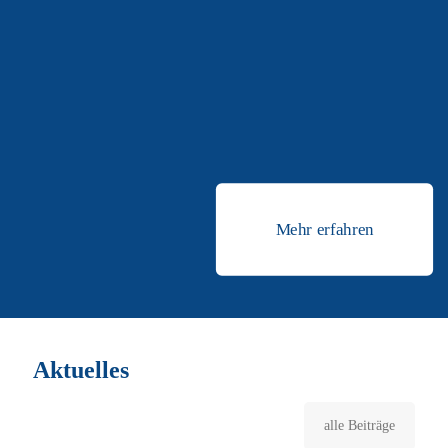
ragen in Bremen und Nordwest-Niedersachsen vor allem die
bedeutenden Seehäfen heraus. Dort wird ein großer Teil des
Automobilumschlags für die deutschen Hersteller abgewickelt. In
Emden wurden 2014 rund 1,31 Millionen und in Bremerhaven rund
2,27 Millionen Fahrzeuge umgeschlagen. Damit gingen von den 5,6
Millionen in Deutschland produzierten Autos fast zwei Drittel durch
den Nordwesten in die Welt. Auch die Dienstleistungen rund um die
Verpackung und Umrüstung der Fahrzeuge sorgen für zusätzliche
Wertschöpfung.
Mehr erfahren
Aktuelles
alle Beiträge