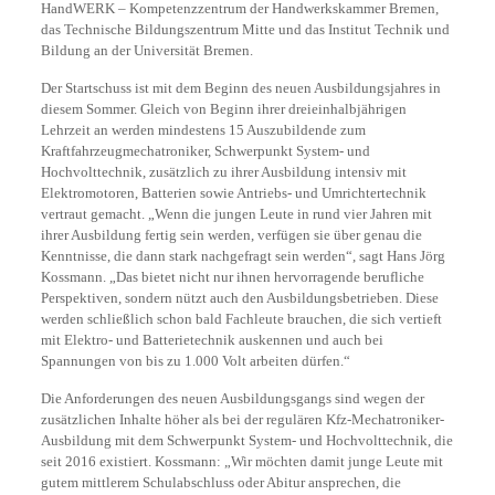
HandWERK – Kompetenzzentrum der Handwerkskammer Bremen,
das Technische Bildungszentrum Mitte und das Institut Technik und
Bildung an der Universität Bremen.
Der Startschuss ist mit dem Beginn des neuen Ausbildungsjahres in
diesem Sommer. Gleich von Beginn ihrer dreieinhalbjährigen
Lehrzeit an werden mindestens 15 Auszubildende zum
Kraftfahrzeugmechatroniker, Schwerpunkt System- und
Hochvolttechnik, zusätzlich zu ihrer Ausbildung intensiv mit
Elektromotoren, Batterien sowie Antriebs- und Umrichtertechnik
vertraut gemacht. „Wenn die jungen Leute in rund vier Jahren mit
ihrer Ausbildung fertig sein werden, verfügen sie über genau die
Kenntnisse, die dann stark nachgefragt sein werden“, sagt Hans Jörg
Kossmann. „Das bietet nicht nur ihnen hervorragende berufliche
Perspektiven, sondern nützt auch den Ausbildungsbetrieben. Diese
werden schließlich schon bald Fachleute brauchen, die sich vertieft
mit Elektro- und Batterietechnik auskennen und auch bei
Spannungen von bis zu 1.000 Volt arbeiten dürfen.“
Die Anforderungen des neuen Ausbildungsgangs sind wegen der
zusätzlichen Inhalte höher als bei der regulären Kfz-Mechatroniker-
Ausbildung mit dem Schwerpunkt System- und Hochvolttechnik, die
seit 2016 existiert. Kossmann: „Wir möchten damit junge Leute mit
gutem mittlerem Schulabschluss oder Abitur ansprechen, die