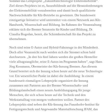
Sommer das Lernprojekt „Zukunftstechnologie Elektromobilität“.
Ziel dieses Projektes ist es, Auszubildende auf die Herausforderungen
der Elektromobilität vorzubereiten und damit hoch qualifizierte
Nachwuchskräfte für Kfz-Betriebe zu gewinnen. Die bundesweit
einzigartige Initiative wird unterstützt von einem Netzwerk aus Kfz-
Handwerk, Wissenschaft und Bildung. Im Rahmen der Veranstaltung
erklärte sich die Bremer Senatorin für Kinder und Bildung, Dr.
Claudia Bogedan, bereit, die Schirmherrschaft für das Projekt zu
übernehmen.
Noch sind reine E-Autos und Hybrid-Fahrzeuge in der Minderheit.
Doch aller Voraussicht nach werden sich die Stromer schon bald
durchsetzen. „In drei bis fünf Jahren werden die großen Hersteller
viele alltagstaugliche, reine E-Autos im Programm haben“, sagt Hans
Jörg Kossmann, Obermeister der Kfz-Innung Bremen. Aus diesem
Grund bereitet sich die Innung schon heute auf die neue Technologie
vor. Ein wesentlicher Punkt ist dabei die Ausbildung: In einem
bundesweit einmaligen Lehrprojekt organisiert die Innung
zusammen mit Partnern aus der Bremer Wissenschafts- und
Bildungslandschaft einen neuen Ausbildungsgang für junge
Menschen, die sich schon heute auf die Technik und den
Werkstattalltag von morgen vorbereiten wollen. Partner des
Lehrprojekts sind neben der Kfz-Innung das Fraunhofer-Institut für
Fertigungstechnik und Angewandte Materialforschung IFAM, das