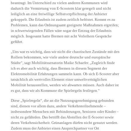
beantragt. Im Unterschied zu vielen anderen Kommunen wird
dadurch die Vermietung von E-Scootern klar geregelt und nicht
lediglich an eine freiwillige Selbstverpflichtung der Anbieter
gekoppelt. Die Erlaubnis ist zudem zeitlich befristet. Kommt es zu
Problemen, kann das Ordnungsamt geeignete Maßnahmen ergreifen;
in schwerwiegenden Fällen wäre sogar der Entzug der Erlaubnis
möglich. Insgesamt hatte Bremen mit acht Verleihern Gespräche
geführt.
„Uns war es wichtig, dass wir nicht die chaotischen Zustände mit den
Rollern bekommen, wie viele andere deutsche und europäische
Städte“, sagt Mobilitätssenatorin Maike Schaefer. „Zugleich finde
ich es aber auch wichtig, dass Bremen in diesem Segment der
Elektromobilität Erfahrungen sammeln kann. Ob sich E-Scooter aber
tatsächlich als wertvolles Element einer umweltverträglichen
Mobilität herausstellen, werden wir abwarten müssen. Auch daher ist
es gut, dass wir als Kommune die Spielregeln festlegen.“
Diese „Spielregeln“, die an die Nutzungsgenehmigung gebunden
sind, dienen vor allem dazu, andere Verkehrsteilnehmende –
insbesondere Menschen mit Behinderungen, Senioren oder Kinder –
nicht zu gefährden. Das betrifft das Abstellen der E-Scooter sowie
deren Verkehrssicherheit. Grünanlagen dürfen nicht genutzt werden.
Zudem muss der Anbieter einen Ansprechpartner vor Ort