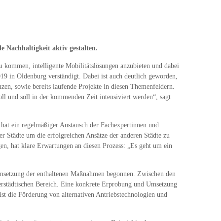
 Nachhaltigkeit aktiv gestalten.
u kommen, intelligente Mobilitätslösungen anzubieten und dabei
19 in Oldenburg verständigt. Dabei ist auch deutlich geworden,
nzen, sowie bereits laufende Projekte in diesen Themenfeldern.
oll und soll in der kommenden Zeit intensiviert werden“, sagt
 hat ein regelmäßiger Austausch der Fachexpertinnen und
er Städte um die erfolgreichen Ansätze der anderen Städte zu
n, hat klare Erwartungen an diesen Prozess: „Es geht um ein
r Umsetzung der enthaltenen Maßnahmen begonnen. Zwischen den
nerstädtischen Bereich. Eine konkrete Erprobung und Umsetzung
 ist die Förderung von alternativen Antriebstechnologien und