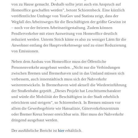
von zu Hause gemacht. Deshalb sollte jetzt auch ein Anspruch auf
Homeoffice geschaffen werden“, betont Schierenbeck. Eine kürzlich
veröffentlichte Umfrage von YouGov und Statista zeigt, dass der
Wegfall des Arbeitsweges für die Beschäftigten der größte Gewinn ist
– noch vor der freieren Arbeitszeitgestaltung. Zudem können
Pendlerverkehre mit einer Ausweitung von Homeoffice deutlich
reduziert werden. Unterm Strich käme es also zu weniger Lärm für die
Anwohner entlang der Hauptverkehrswege und zu einer Reduzierung
von Emissionen.
Neben dem Ausbau von Homeoffice muss der Öffentliche
Personenverkehr ausgebaut werden. „Nicht nur die Verbindungen
zwischen Bremen und Bremerhaven und in das Umland müssen sich
verbessern, auch innerstädtisch muss sich der Nahverkehr
weiterentwickeln. In Bremerhaven wird aktuell die Wiedereinführung
der Straßenbahn geprüft. „Dieses Projekt hat Leuchtturmcharakter
und würde die Mobilität der Beschäftigten in der Stadt erheblich
erleichtern und steigern“, so Schierenbeck. In Bremen müssen vor
allem die Gewerbegebiete wie Hansalinie, Güterverkehrszentrum
oder Bremer Kreuz besser erreichbar sein. Hier muss der Nahverkehr
dringend ausgebaut werden.
Der ausführliche Bericht ist
hier
erhältlich.