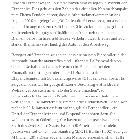
Pkw oder Firmenwagen. In Bremerhaven sind es sogar 86 Prozent der
Einpendler. Dies geht aus den Zahlen des aktuellen KammerKompakt
zum Thema Pendeln hervor, das die Arbeitnehmerkammer Anfang
August 2020vorgelegt hat. „Oft fehlen die Alternativen, um aus dem
Umland in angemessener Zeit in die Städte zu kommen“, sagt Ingo
Schierenbeck, Hauptgeschäftsführer der Arbeitnehmerkammer
Bremen. Selbst im innerstädtischen Verkehr nutzen Bremer und noch
stärker Bremerhavener häufig das Auto für den Arbeitsweg.
Bezogen auf Branchen zeigt sich, dass die meisten Einpendler in der
Automobilbranche anzutreffen sind – über die Hälfte pendelt von
Orten außerhalb des Landes Bremen ein. Aber auch bei den
Finanzdienstleistungen oder in der IT Branche ist der
Einpendleranteil mit 50 beziehungsweise 45 Prozent sehr hoch. „Es
zeigt sich, dass wir für gut qualifizierte Beschäftigte attraktivere
Wohnangebote auch innerhalb der Städte brauchen“, so
Schierenbeck. Die meisten Pendler wohnen in einem Umkreis von
weniger als 30 Kilometern um Bremen oder Bremerhaven. Schon wer
mehr als 30 Kilometer entfernt wohnt, gilt als Fernpendler – ein
Drittel der Einpendlerinnen und Einpendler gehören dazu. Sie
wohnen meist in Oldenburg, Cuxhaven oder der jeweils anderen
Stadt des Zwei-Städte-Staats. Fast 7.500 Arbeitnehmer pendeln
jedoch von weiter her – aus Hamburg (2.721), Berlin (1.062) oder gar
München (297). Diese sogenannten Metropolenpendler sind häufig