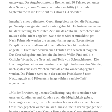
unterwegs. Das Angebot startet in Bremen mit 30 Fahrzeugen unter
dem Namen „smumo“ (von smart urban mobility). Bis Ende
September wird die Flotte auf 50 Citroen C3 erweitert.
Innerhalb eines definierten Geschäftsgebiets werden die Fahrzeuge
per Smartphone geortet und spontan gebucht. Die Nutzenden haben
bei der Buchung 15 Minuten Zeit, um das Auto zu übernehmen und
müssen dabei nicht angeben, wann sie es wieder zurückbringen.
Nach Fahrtende werden die smumo-Fahrzeuge auf kostenfreien
Parkplätzen am Straßenrand innerhalb des Geschäftsgebiets
abgestellt. Hierdurch werden auch Fahrten von A nach B möglich.
Das Geschäftsgebiet umfasst die Stadtteile Walle, Findorff, die
Östliche Vorstadt, die Neustadt und Teile von Schwachhausen. Die
Buchungsdauer eines smumo-Autos beträgt mindestens eine Stunde,
nach spätestens zwei Wochen muss das Auto wieder abgegeben
werden. Die Fahrten werden in der cambio-Preisklasse S nach
Nutzungszeit und Kilometern im gewählten cambio-Tarif
abgerechnet.
„Mit der Erweiterung unseres CarSharing-Angebots möchten wir
unseren Kundinnen und Kunden auch die Möglichkeit geben,
Fahrzeuge zu nutzen, die nicht zu einer festen Zeit an einem festen
Ort zurückgegeben werden müssen. Dies wurde in der Vergangenheit
häufig gewünscht“, sagt Kerstin Homrighausen, Geschäftsführerin