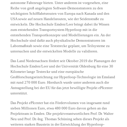
autonome Fahrzeuge bieten. Unter anderem ist vorgesehen, eine
Reihe von groß angelegten Software-Demonstratoren zu den
wichtigsten Schifffahrtsrouten von Europa nach Kanada und den
USA sowie auf neuen Handelsrouten, wie der Seidenstraße zu
entwickeln. Die Hochschule Emden/Leer bringt dabei ihr Wissen
zum entstehenden Transportsystem Hyperloop mit in die
entstehenden Transportkonzepte und Modellierungen ein. An der
Hochschule sind dafür auch physikalische Demonstratoren im
Labormaßstab sowie eine Teststrecke geplant, um Teilsysteme zu
untersuchen und die entwickelten Modelle zu validieren.
Das Land Niedersachsen fördert seit Oktober 2019 die Planungen der
Hochschule Emden/Leer und der Universität Oldenburg für eine 30
Kilometer lange Testrecke und eine europäische
Großforschungseinrichtung zur Hyperloop-Technologie im Emsland
mit rund 270 000 Euro. Hierdurch wurde unter anderem auch die
Antragstellung bei der EU für das jetzt bewilligte Projekt ePIcenter
unterstützt.
Das Projekt ePIcenter hat ein Fördervolumen von insgesamt rund
sieben Millionen Euro, etwa 480 000 Euro davon gehen an das
Projektteam in Emden. Die projektverantwortlichen Prof. Dr. Walter
Neu und Prof. Dr.-Ing. Thomas Schüning sehen dieses Projekt als
weiteren starken Baustein in der Entwicklung der Hyperloop-