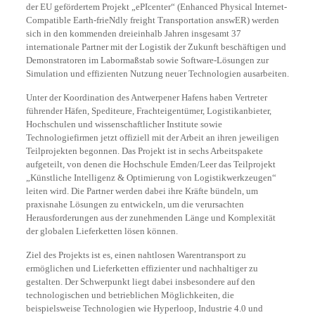
der EU gefördertem Projekt „ePIcenter“ (Enhanced Physical Internet-
Compatible Earth-frieNdly freight Transportation answER) werden
sich in den kommenden dreieinhalb Jahren insgesamt 37
internationale Partner mit der Logistik der Zukunft beschäftigen und
Demonstratoren im Labormaßstab sowie Software-Lösungen zur
Simulation und effizienten Nutzung neuer Technologien ausarbeiten.
Unter der Koordination des Antwerpener Hafens haben Vertreter
führender Häfen, Spediteure, Frachteigentümer, Logistikanbieter,
Hochschulen und wissenschaftlicher Institute sowie
Technologiefirmen jetzt offiziell mit der Arbeit an ihren jeweiligen
Teilprojekten begonnen. Das Projekt ist in sechs Arbeitspakete
aufgeteilt, von denen die Hochschule Emden/Leer das Teilprojekt
„Künstliche Intelligenz & Optimierung von Logistikwerkzeugen“
leiten wird. Die Partner werden dabei ihre Kräfte bündeln, um
praxisnahe Lösungen zu entwickeln, um die verursachten
Herausforderungen aus der zunehmenden Länge und Komplexität
der globalen Lieferketten lösen können.
Ziel des Projekts ist es, einen nahtlosen Warentransport zu
ermöglichen und Lieferketten effizienter und nachhaltiger zu
gestalten. Der Schwerpunkt liegt dabei insbesondere auf den
technologischen und betrieblichen Möglichkeiten, die
beispielsweise Technologien wie Hyperloop, Industrie 4.0 und