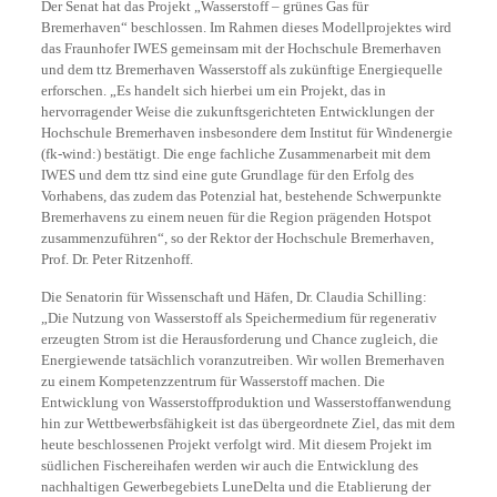
Der Senat hat das Projekt „Wasserstoff – grünes Gas für
Bremerhaven“ beschlossen. Im Rahmen dieses Modellprojektes wird
das Fraunhofer IWES gemeinsam mit der Hochschule Bremerhaven
und dem ttz Bremerhaven Wasserstoff als zukünftige Energiequelle
erforschen. „Es handelt sich hierbei um ein Projekt, das in
hervorragender Weise die zukunftsgerichteten Entwicklungen der
Hochschule Bremerhaven insbesondere dem Institut für Windenergie
(fk-wind:) bestätigt. Die enge fachliche Zusammenarbeit mit dem
IWES und dem ttz sind eine gute Grundlage für den Erfolg des
Vorhabens, das zudem das Potenzial hat, bestehende Schwerpunkte
Bremerhavens zu einem neuen für die Region prägenden Hotspot
zusammenzuführen“, so der Rektor der Hochschule Bremerhaven,
Prof. Dr. Peter Ritzenhoff.
Die Senatorin für Wissenschaft und Häfen, Dr. Claudia Schilling:
„Die Nutzung von Wasserstoff als Speichermedium für regenerativ
erzeugten Strom ist die Herausforderung und Chance zugleich, die
Energiewende tatsächlich voranzutreiben. Wir wollen Bremerhaven
zu einem Kompetenzzentrum für Wasserstoff machen. Die
Entwicklung von Wasserstoffproduktion und Wasserstoffanwendung
hin zur Wettbewerbsfähigkeit ist das übergeordnete Ziel, das mit dem
heute beschlossenen Projekt verfolgt wird. Mit diesem Projekt im
südlichen Fischereihafen werden wir auch die Entwicklung des
nachhaltigen Gewerbegebiets LuneDelta und die Etablierung der