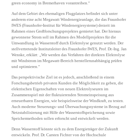
green economy in Bremerhaven vorantreiben.“
Auf dem Gebiet des ehemaligen Flugplatzes befindet sich unter
anderem eine acht Megawatt Windenergieanlage, die das Fraunhofer
IWES (Fraunhofer-Institut für Windenergiesysteme) derzeit im
Rahmen eines Großforschungsprojektes gemietet hat. Der hieraus
gewonnene Strom soll im Rahmen des Modellprojektes für die
Umwandlung in Wasserstoff durch Elektrolyse genutzt werden. Der
stellvertretende Institutsleiter des Fraunhofer IWES, Prof. Dr.-Ing. Jan
Wenske, erklärt: „Wir werden das Verfahren der direkten Elektrolyse
mit Windstrom im Megawatt-Bereich herstellerunabhängig prüfen
und optimieren.“
Das perspektivische Ziel ist es jedoch, anschließend in einem
Forschungsbetrieb privaten Kunden die Möglichkeit zu geben, die
elektrischen Eigenschaften von neuen Elektrolyseuren im
Zusammenspiel mit der fluktuierenden Stromeinspeisung aus
erneuerbaren Energien, wie beispielsweise der Windkraft, zu testen.
Auch moderne Steuerungs- und Überwachungssysteme in Bezug auf
Netzstabilisierung mit Hilfe der Wasserstoffspeicherung sowie
Speichermethoden sollen erforscht und entwickelt werden.
Denn Wasserstoff könnte sich zu dem Energieträger der Zukunft
entwickeln. Prof. Dr. Carsten Fichter von der Hochschule