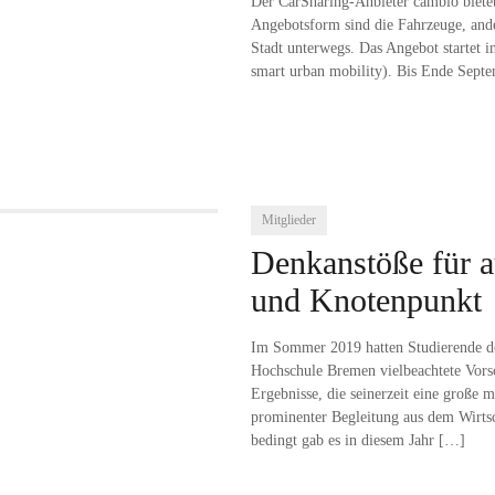
Der CarSharing-Anbieter cambio bietet
Angebotsform sind die Fahrzeuge, ander
Stadt unterwegs. Das Angebot starte
smart urban mobility). Bis Ende Septe
Mitglieder
Denkanstöße für 
und Knotenpunkt
Im Sommer 2019 hatten Studierende d
Hochschule Bremen vielbeachtete Vorsc
Ergebnisse, die seinerzeit eine große 
prominenter Begleitung aus dem Wirtsch
bedingt gab es in diesem Jahr
[…]