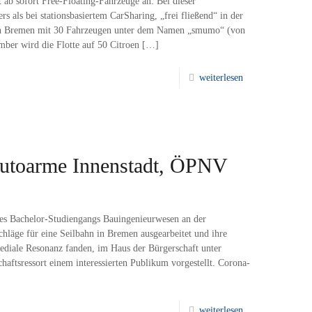
 ab sofort Free-Floating-Fahrzeuge an. Bei dieser
s als bei stationsbasiertem CarSharing, „frei fließend“ in der
t in Bremen mit 30 Fahrzeugen unter dem Namen „smumo“ (von
mber wird die Flotte auf 50 Citroen
[…]
weiterlesen
autoarme Innenstadt, ÖPNV
es Bachelor-Studiengangs Bauingenieurwesen an der
hläge für eine Seilbahn in Bremen ausgearbeitet und ihre
mediale Resonanz fanden, im Haus der Bürgerschaft unter
aftsressort einem interessierten Publikum vorgestellt. Corona-
weiterlesen