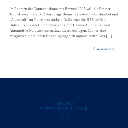
Im Rahmen des Tourismuskonzepts Bremen 2025 will die Bremer
Touristik-Zentrale BTZ das Image Bremens als Automobilstandort und
„Autostadt“ im Tourismus stärken. Dafür setzt die BTZ auf die
Unterstützung der Unternehmen aus dem Cluster Automotive und
Automotive Nordwest unterstützt dieses Anliegen. Gibt es eine
Möglichkeit, bei Ihnen Besichtigungen zu organisieren? Oder
[…]
weiterlesen
IMPRESSUM
DATENSCHUTZERKLÄRUNG
AGB