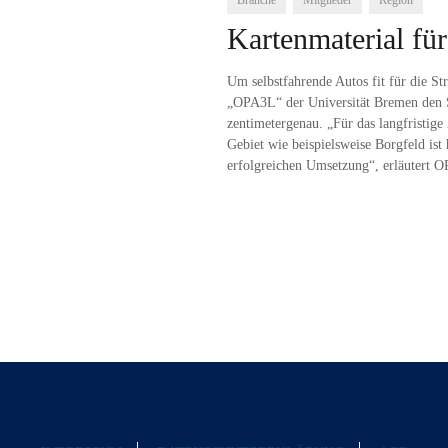
Branche
Mitglieder
Region
Kartenmaterial f
Um selbstfahrende Autos fit für die S
„OPA3L“ der Universität Bremen den S
zentimetergenau. „Für das langfristig
Gebiet wie beispielsweise Borgfeld ist
erfolgreichen Umsetzung“, erläutert 