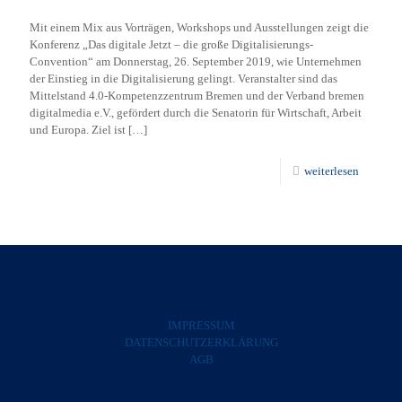
Mit einem Mix aus Vorträgen, Workshops und Ausstellungen zeigt die
Konferenz „Das digitale Jetzt – die große Digitalisierungs-
Convention“ am Donnerstag, 26. September 2019, wie Unternehmen
der Einstieg in die Digitalisierung gelingt. Veranstalter sind das
Mittelstand 4.0-Kompetenzzentrum Bremen und der Verband bremen
digitalmedia e.V., gefördert durch die Senatorin für Wirtschaft, Arbeit
und Europa. Ziel ist
[…]
weiterlesen
IMPRESSUM
DATENSCHUTZERKLÄRUNG
AGB