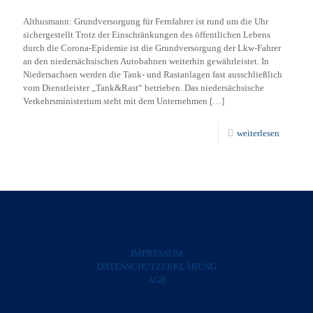
Althusmann: Grundversorgung für Fernfahrer ist rund um die Uhr
sichergestellt Trotz der Einschränkungen des öffentlichen Lebens
durch die Corona-Epidemie ist die Grundversorgung der Lkw-Fahrer
an den niedersächsischen Autobahnen weiterhin gewährleistet. In
Niedersachsen werden die Tank- und Rastanlagen fast ausschließlich
vom Dienstleister „Tank&Rast“ betrieben. Das niedersächsische
Verkehrsministerium steht mit dem Unternehmen
[…]
weiterlesen
IMPRESSUM
DATENSCHUTZERKLÄRUNG
AGB