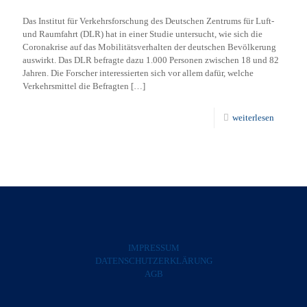
Das Institut für Verkehrsforschung des Deutschen Zentrums für Luft-
und Raumfahrt (DLR) hat in einer Studie untersucht, wie sich die
Coronakrise auf das Mobilitätsverhalten der deutschen Bevölkerung
auswirkt. Das DLR befragte dazu 1.000 Personen zwischen 18 und 82
Jahren. Die Forscher interessierten sich vor allem dafür, welche
Verkehrsmittel die Befragten
[…]
weiterlesen
IMPRESSUM
DATENSCHUTZERKLÄRUNG
AGB