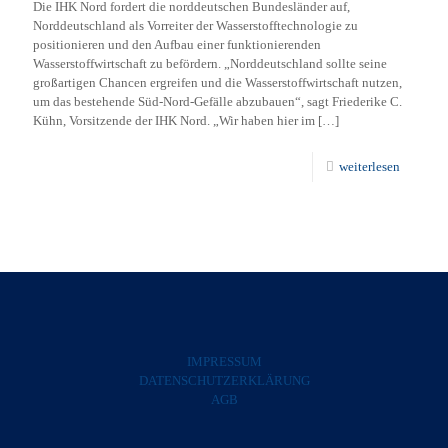
Die IHK Nord fordert die norddeutschen Bundesländer auf,
Norddeutschland als Vorreiter der Wasserstofftechnologie zu
positionieren und den Aufbau einer funktionierenden
Wasserstoffwirtschaft zu befördern. „Norddeutschland sollte seine
großartigen Chancen ergreifen und die Wasserstoffwirtschaft nutzen,
um das bestehende Süd-Nord-Gefälle abzubauen“, sagt Friederike C.
Kühn, Vorsitzende der IHK Nord. „Wir haben hier im
[…]
weiterlesen
IMPRESSUM
DATENSCHUTZERKLÄRUNG
AGB