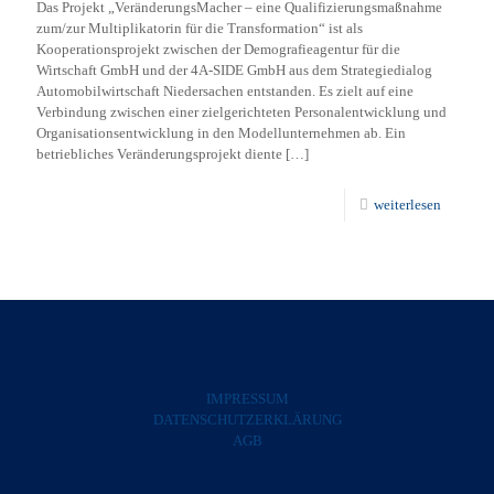
Das Projekt „VeränderungsMacher – eine Qualifizierungsmaßnahme
zum/zur Multiplikatorin für die Transformation“ ist als
Kooperationsprojekt zwischen der Demografieagentur für die
Wirtschaft GmbH und der 4A-SIDE GmbH aus dem Strategiedialog
Automobilwirtschaft Niedersachen entstanden. Es zielt auf eine
Verbindung zwischen einer zielgerichteten Personalentwicklung und
Organisationsentwicklung in den Modellunternehmen ab. Ein
betriebliches Veränderungsprojekt diente
[…]
weiterlesen
IMPRESSUM
DATENSCHUTZERKLÄRUNG
AGB