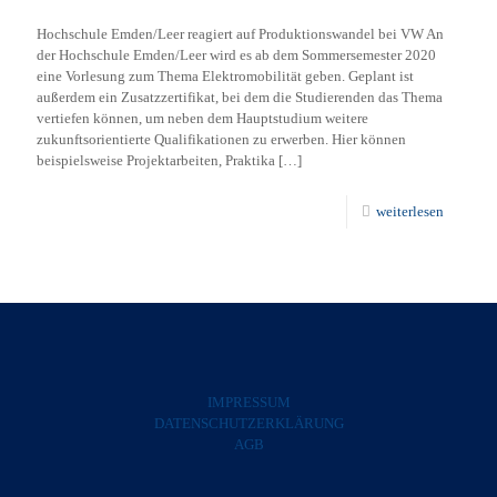
Hochschule Emden/Leer reagiert auf Produktionswandel bei VW An
der Hochschule Emden/Leer wird es ab dem Sommersemester 2020
eine Vorlesung zum Thema Elektromobilität geben. Geplant ist
außerdem ein Zusatzzertifikat, bei dem die Studierenden das Thema
vertiefen können, um neben dem Hauptstudium weitere
zukunftsorientierte Qualifikationen zu erwerben. Hier können
beispielsweise Projektarbeiten, Praktika
[…]
weiterlesen
IMPRESSUM
DATENSCHUTZERKLÄRUNG
AGB