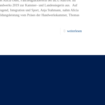
 Alicia Oster, Fahrzeuglackiererin bei BLG AutoTec im
andwerks 2019 zur Kammer- und Landessiegerin aus. Auf
 Jugend, Integration und Sport, Anja Stahmann, nahm Alicia
sbildungsleistung vom Präses der Handwerkskammer, Thomas
weiterlesen