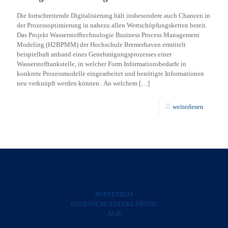
Die fortschreitende Digitalisierung hält insbesondere auch Chancen in
der Prozessoptimierung in nahezu allen Wertschöpfungsketten bereit.
Das Projekt Wasserstofftechnologie Business Process Management
Modeling (H2BPMM) der Hochschule Bremerhaven ermittelt
beispielhaft anhand eines Genehmigungsprozesses einer
Wasserstofftankstelle, in welcher Form Informationsbedarfe in
konkrete Prozessmodelle eingearbeitet und benötigte Informationen
neu verknüpft werden können. An welchem
[…]
weiterlesen
IMPRESSUM
DATENSCHUTZERKLÄRUNG
AGB