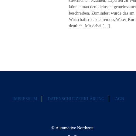
Geschichten erzählen, Experten zu Wo
könnte man den kleinsten gemeinsame
beschreiben. Zumindest wurde das am 
Wirtschaftsredakteuren des Weser-Kuri
deutlich. Mit dabei
[…]
IMPRESSUM
DATENSCHUTZERKLÄRUNG
AGB
© Automotive Nordwest