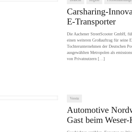
Branche
Region
Pressemitteilung
Carsharing-Innova
E-Transporter
Die Aachener StreetScooter GmbH, führ
einen weiteren Großauftrag für seine
Tochterunternehmen der Deutschen P
ausgewählten Metropolen als emissions
von Privatnutzern
[…]
Verein
Automotive Nordwe
Gast beim Weser-