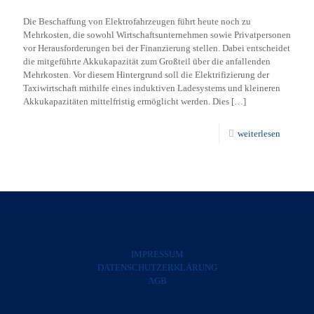
Die Beschaffung von Elektrofahrzeugen führt heute noch zu
Mehrkosten, die sowohl Wirtschaftsunternehmen sowie Privatpersonen
vor Herausforderungen bei der Finanzierung stellen. Dabei entscheidet
die mitgeführte Akkukapazität zum Großteil über die anfallenden
Mehrkosten. Vor diesem Hintergrund soll die Elektrifizierung der
Taxiwirtschaft mithilfe eines induktiven Ladesystems und kleineren
Akkukapazitäten mittelfristig ermöglicht werden. Dies
[…]
weiterlesen
IMPRESSUM
DATENSCHUTZERKLÄRUNG
AGB